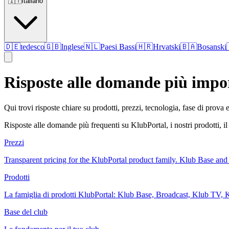
🇮🇹
Italiano
🇩🇪
tedesco
🇬🇧
Inglese
🇳🇱
Paesi Bassi
🇭🇷
Hrvatski
🇧🇦
Bosanski
Risposte alle domande più impor
Qui trovi risposte chiare su prodotti, prezzi, tecnologia, fase di prova
Risposte alle domande più frequenti su KlubPortal, i nostri prodotti, il p
Prezzi
Transparent pricing for the KlubPortal product family. Klub Base a
Prodotti
La famiglia di prodotti KlubPortal: Klub Base, Broadcast, Klub TV, 
Base del club