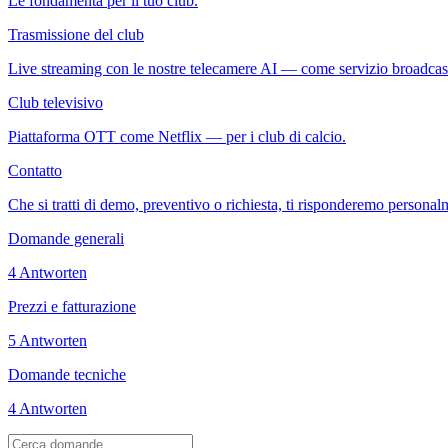
Le fondamenta per il tuo club.
Trasmissione del club
Live streaming con le nostre telecamere AI — come servizio broadcas
Club televisivo
Piattaforma OTT come Netflix — per i club di calcio.
Contatto
Che si tratti di demo, preventivo o richiesta, ti risponderemo personalm
Domande generali
4 Antworten
Prezzi e fatturazione
5 Antworten
Domande tecniche
4 Antworten