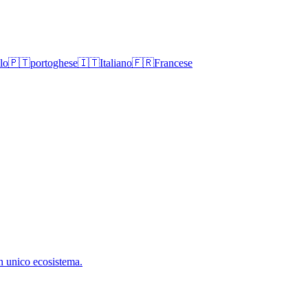
lo
🇵🇹
portoghese
🇮🇹
Italiano
🇫🇷
Francese
n unico ecosistema.