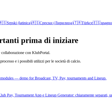
🇷🇸
Srpski (latinica)
🇷🇸
Српски (Лирилица)
🇹🇷
Türkçe
🇪🇸
spagno
tanti prima di iniziare
 e collaborazione con KlubPortal.
rocesso e i possibili utilizzi per le società di calcio.
nd modules — demo for Broadcast, TV, Pay, tournaments and Lineup.
Klub Pay, Tournament App e Lineup Generator: chiaramente separati, u