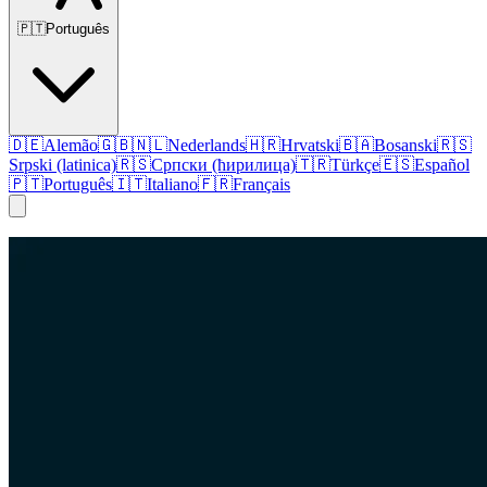
🇵🇹
Português
🇩🇪
Alemão
🇬🇧
🇳🇱
Nederlands
🇭🇷
Hrvatski
🇧🇦
Bosanski
🇷🇸
Srpski (latinica)
🇷🇸
Српски (ћирилица)
🇹🇷
Türkçe
🇪🇸
Español
🇵🇹
Português
🇮🇹
Italiano
🇫🇷
Français