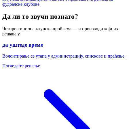
фудбалске клубове
Да ли то звучи познато?
Четири типична клупска проблема — и производи који их
решавају.
да уштеде време
Волонтирање се утапа у администрацију, спискове и праћење.
Погледајте решење