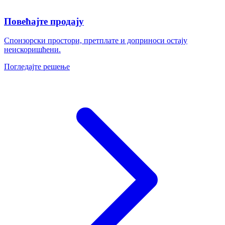
Повећајте продају
Спонзорски простори, претплате и доприноси остају
неискоришћени.
Погледајте решење