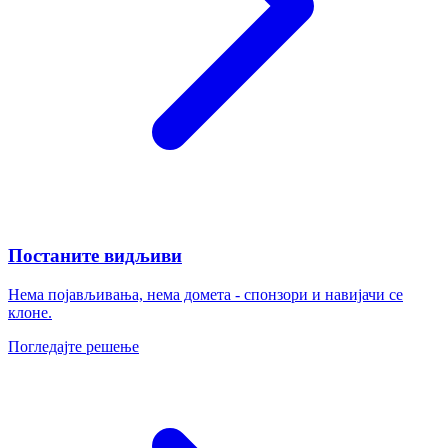
Постаните видљиви
Нема појављивања, нема домета - спонзори и навијачи се
клоне.
Погледајте решење