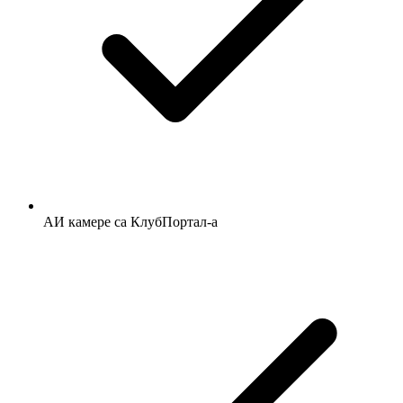
АИ камере са КлубПортал-а