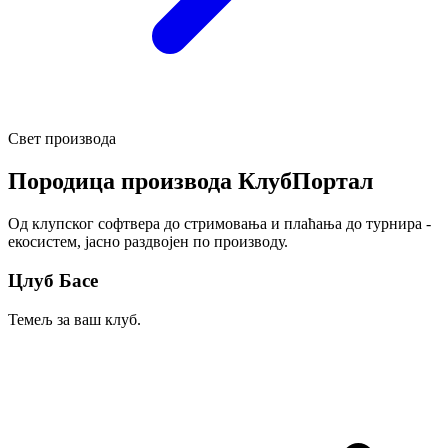
Свет производа
Породица производа КлубПортал
Од клупског софтвера до стримовања и плаћања до турнира -
екосистем, јасно раздвојен по производу.
Цлуб Басе
Темељ за ваш клуб.