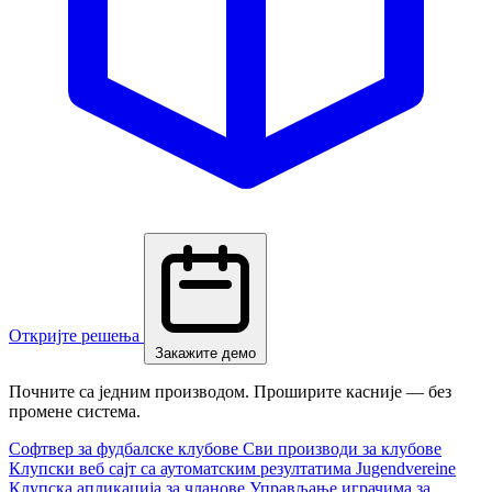
Откријте решења
Закажите демо
Почните са једним производом. Проширите касније — без
промене система.
Софтвер за фудбалске клубове
Сви производи за клубове
Клупски веб сајт са аутоматским резултатима
Jugendvereine
Клупска апликација за чланове
Управљање играчима за