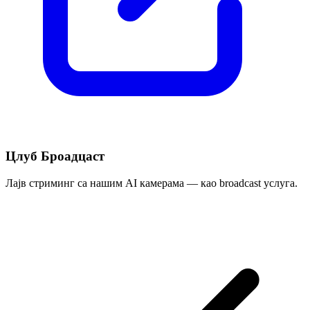
Цлуб Броадцаст
Лајв стриминг са нашим AI камерама — као broadcast услуга.