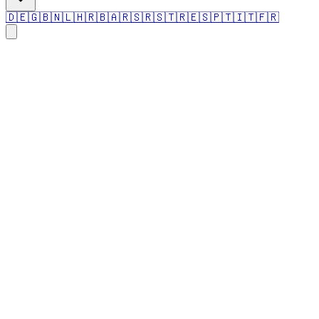
🇩🇪
🇬🇧
🇳🇱
🇭🇷
🇧🇦
🇷🇸
🇷🇸
🇹🇷
🇪🇸
🇵🇹
🇮🇹
🇫🇷