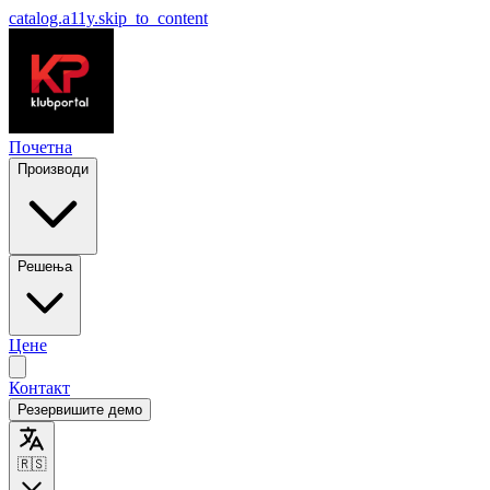
catalog.a11y.skip_to_content
Почетна
Производи
Решења
Цене
Контакт
Резервишите демо
🇷🇸