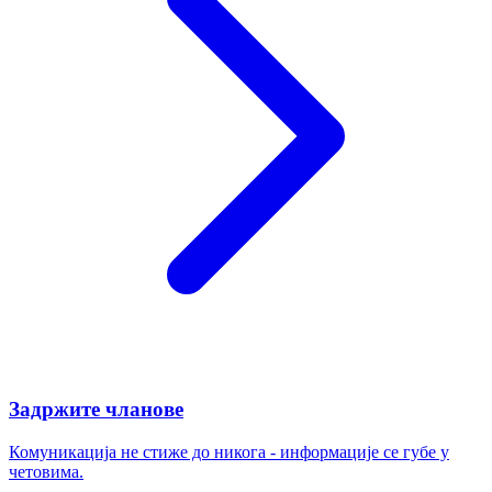
Задржите чланове
Комуникација не стиже до никога - информације се губе у
четовима.