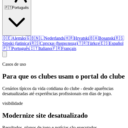
🇵🇹
Português
🇩🇪
Alemão
🇬🇧
🇳🇱
Nederlands
🇭🇷
Hrvatski
🇧🇦
Bosanski
🇷🇸
Srpski (latinica)
🇷🇸
Српски (ћирилица)
🇹🇷
Türkçe
🇪🇸
Español
🇵🇹
Português
🇮🇹
Italiano
🇫🇷
Français
Casos de uso
Para que os clubes usam o portal do clube
Cenários típicos da vida cotidiana do clube - desde aparências
desatualizadas até experiências profissionais em dias de jogo.
visibilidade
Modernize site desatualizado
Resultados, planos de jogo e notícias são executados