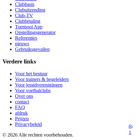
Clubbasis
Clubuitzending
Club-TV
Clubbetaling
Toernooi App
Opstellingsgenerator
Referenties
nieuws
Gebruiksgevallen
Verdere links
Voor het bestuur
Voor trainers & begeleiders
Voor jeugdverenigingen
Voor voetbalclubs
Over ons
contact
FAQ
afdruk
Prijzen
Privacybeleid
1
© 2026 Alle rechten voorbehouden.