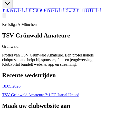
🇩🇪
🇬🇧
🇳🇱
🇭🇷
🇧🇦
🇷🇸
🇷🇸
🇹🇷
🇪🇸
🇵🇹
🇮🇹
🇫🇷
Kreisliga A München
TSV Grünwald Amateure
Grünwald
Profiel van TSV Grünwald Amateure. Een professionele
clubpresentatie helpt bij sponsors, fans en jeugdwerving –
KlubPortal bundelt website, app en streaming.
Recente wedstrijden
18.05.2026
TSV Grünwald Amateure 3:1 FC Isartal United
Maak uw clubwebsite aan