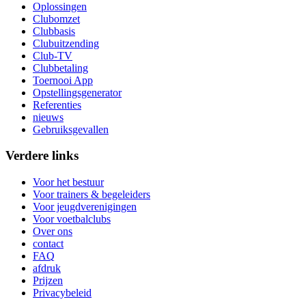
Oplossingen
Clubomzet
Clubbasis
Clubuitzending
Club-TV
Clubbetaling
Toernooi App
Opstellingsgenerator
Referenties
nieuws
Gebruiksgevallen
Verdere links
Voor het bestuur
Voor trainers & begeleiders
Voor jeugdverenigingen
Voor voetbalclubs
Over ons
contact
FAQ
afdruk
Prijzen
Privacybeleid