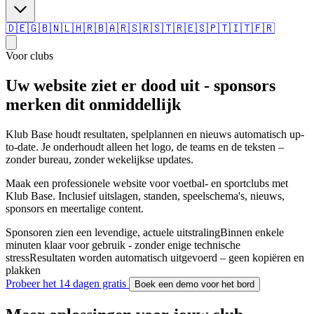
🇩🇪
🇬🇧
🇳🇱
🇭🇷
🇧🇦
🇷🇸
🇷🇸
🇹🇷
🇪🇸
🇵🇹
🇮🇹
🇫🇷
Voor clubs
Uw website ziet er dood uit - sponsors
merken dit onmiddellijk
Klub Base houdt resultaten, spelplannen en nieuws automatisch up-
to-date. Je onderhoudt alleen het logo, de teams en de teksten –
zonder bureau, zonder wekelijkse updates.
Maak een professionele website voor voetbal- en sportclubs met
Klub Base. Inclusief uitslagen, standen, speelschema's, nieuws,
sponsors en meertalige content.
Sponsoren zien een levendige, actuele uitstraling
Binnen enkele
minuten klaar voor gebruik - zonder enige technische
stress
Resultaten worden automatisch uitgevoerd – geen kopiëren en
plakken
Probeer het 14 dagen gratis
Boek een demo voor het bord