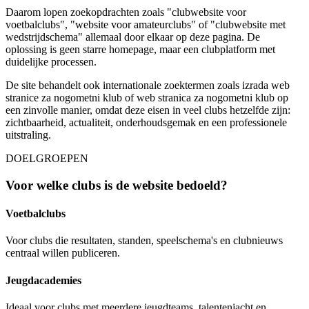
Daarom lopen zoekopdrachten zoals "clubwebsite voor
voetbalclubs", "website voor amateurclubs" of "clubwebsite met
wedstrijdschema" allemaal door elkaar op deze pagina. De
oplossing is geen starre homepage, maar een clubplatform met
duidelijke processen.
De site behandelt ook internationale zoektermen zoals izrada web
stranice za nogometni klub of web stranica za nogometni klub op
een zinvolle manier, omdat deze eisen in veel clubs hetzelfde zijn:
zichtbaarheid, actualiteit, onderhoudsgemak en een professionele
uitstraling.
DOELGROEPEN
Voor welke clubs is de website bedoeld?
Voetbalclubs
Voor clubs die resultaten, standen, speelschema's en clubnieuws
centraal willen publiceren.
Jeugdacademies
Ideaal voor clubs met meerdere jeugdteams, talentenjacht en