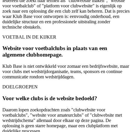
Iedereen die zoekt naar termen als "clubwebsite maken", "website
voor voetbalclub" of "platform voor clubwebsite" is eigenlijk op
zoek naar een oplossing die een club zelf kan beheren. Dat is precies
waar Klub Base voor ontworpen is: eenvoudig onderhoud, een
duidelijke structuur en een professionele uitstraling zonder
technische obstakels.
VOETBAL IN DE KIJKER
Website voor voetbalclubs in plaats van een
algemene clubhomepage.
Klub Base is niet ontwikkeld voor zomaar een bedrijfswebsite, maar
voor clubs met wedstrijdorganisatie, teams, sponsors en continue
communicatie rondom wedstrijddagen.
DOELGROEPEN
Voor welke clubs is de website bedoeld?
Daarom lopen zoekopdrachten zoals "clubwebsite voor
voetbalclubs", "website voor amateurclubs" of "clubwebsite met
wedstrijdschema" allemaal door elkaar op deze pagina. De
oplossing is geen starre homepage, maar een clubplatform met
duidelijke processen.