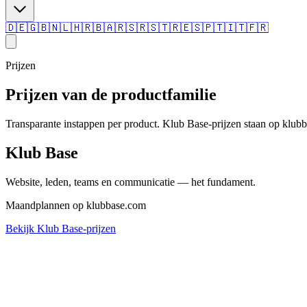
🇩🇪
🇬🇧
🇳🇱
🇭🇷
🇧🇦
🇷🇸
🇷🇸
🇹🇷
🇪🇸
🇵🇹
🇮🇹
🇫🇷
Prijzen
Prijzen van de productfamilie
Transparante instappen per product. Klub Base-prijzen staan op klubb
Klub Base
Website, leden, teams en communicatie — het fundament.
Maandplannen op klubbase.com
Bekijk Klub Base-prijzen