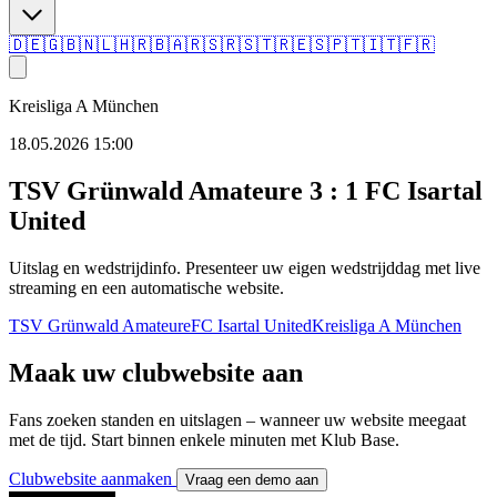
🇩🇪
🇬🇧
🇳🇱
🇭🇷
🇧🇦
🇷🇸
🇷🇸
🇹🇷
🇪🇸
🇵🇹
🇮🇹
🇫🇷
Kreisliga A München
18.05.2026 15:00
TSV Grünwald Amateure
3 : 1
FC Isartal
United
Uitslag en wedstrijdinfo. Presenteer uw eigen wedstrijddag met live
streaming en een automatische website.
TSV Grünwald Amateure
FC Isartal United
Kreisliga A München
Maak uw clubwebsite aan
Fans zoeken standen en uitslagen – wanneer uw website meegaat
met de tijd. Start binnen enkele minuten met Klub Base.
Clubwebsite aanmaken
Vraag een demo aan