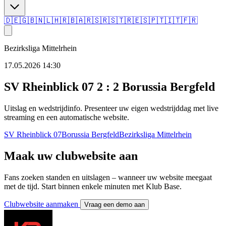
🇩🇪
🇬🇧
🇳🇱
🇭🇷
🇧🇦
🇷🇸
🇷🇸
🇹🇷
🇪🇸
🇵🇹
🇮🇹
🇫🇷
Bezirksliga Mittelrhein
17.05.2026 14:30
SV Rheinblick 07
2 : 2
Borussia Bergfeld
Uitslag en wedstrijdinfo. Presenteer uw eigen wedstrijddag met live
streaming en een automatische website.
SV Rheinblick 07
Borussia Bergfeld
Bezirksliga Mittelrhein
Maak uw clubwebsite aan
Fans zoeken standen en uitslagen – wanneer uw website meegaat
met de tijd. Start binnen enkele minuten met Klub Base.
Clubwebsite aanmaken
Vraag een demo aan