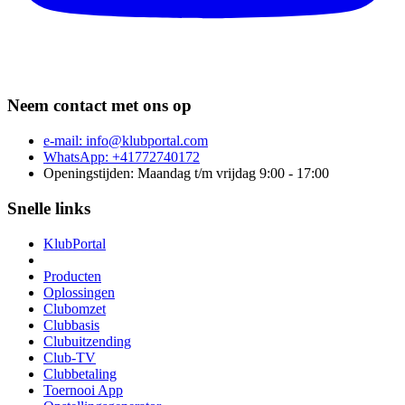
Neem contact met ons op
e-mail:
info@klubportal.com
WhatsApp: +41772740172
Openingstijden: Maandag t/m vrijdag 9:00 - 17:00
Snelle links
KlubPortal
Producten
Oplossingen
Clubomzet
Clubbasis
Clubuitzending
Club-TV
Clubbetaling
Toernooi App