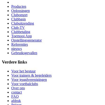
Producten
Oplossingen
Clubomzet
Clubbasis
Clubuitzending
Club-TV
Clubbetaling
Toernooi App
Opstellingsgenerator
Referenties
nieuws
Gebruiksgevallen
Verdere links
Voor het bestuur
Voor trainers & begeleiders
Voor jeugdverenigingen
Voor voetbalclubs
Over ons
contact
FAQ
afdruk
Prijzen