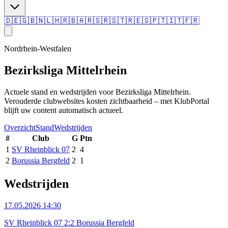
🇩🇪
🇬🇧
🇳🇱
🇭🇷
🇧🇦
🇷🇸
🇷🇸
🇹🇷
🇪🇸
🇵🇹
🇮🇹
🇫🇷
Nordrhein-Westfalen
Bezirksliga Mittelrhein
Actuele stand en wedstrijden voor Bezirksliga Mittelrhein.
Verouderde clubwebsites kosten zichtbaarheid – met KlubPortal
blijft uw content automatisch actueel.
Overzicht
Stand
Wedstrijden
#
Club
G
Ptn
1
SV Rheinblick 07
2
4
2
Borussia Bergfeld
2
1
Wedstrijden
17.05.2026 14:30
SV Rheinblick 07 2:2 Borussia Bergfeld