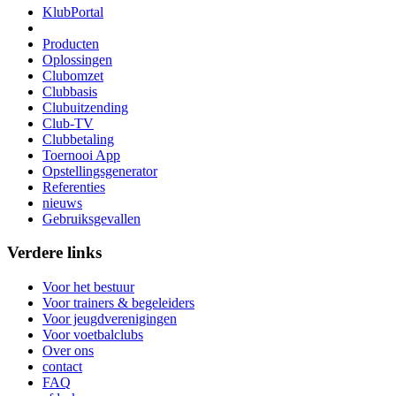
KlubPortal
Producten
Oplossingen
Clubomzet
Clubbasis
Clubuitzending
Club-TV
Clubbetaling
Toernooi App
Opstellingsgenerator
Referenties
nieuws
Gebruiksgevallen
Verdere links
Voor het bestuur
Voor trainers & begeleiders
Voor jeugdverenigingen
Voor voetbalclubs
Over ons
contact
FAQ