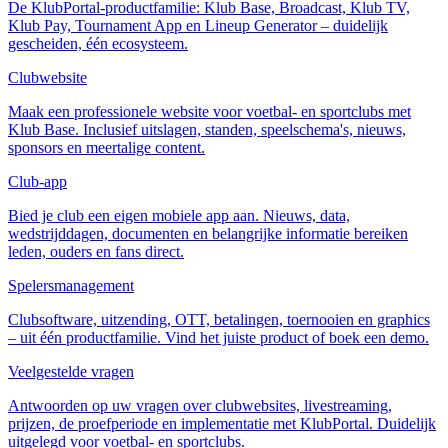
De KlubPortal-productfamilie: Klub Base, Broadcast, Klub TV,
Klub Pay, Tournament App en Lineup Generator – duidelijk
gescheiden, één ecosysteem.
Clubwebsite
Maak een professionele website voor voetbal- en sportclubs met
Klub Base. Inclusief uitslagen, standen, speelschema's, nieuws,
sponsors en meertalige content.
Club-app
Bied je club een eigen mobiele app aan. Nieuws, data,
wedstrijddagen, documenten en belangrijke informatie bereiken
leden, ouders en fans direct.
Spelersmanagement
Clubsoftware, uitzending, OTT, betalingen, toernooien en graphics
– uit één productfamilie. Vind het juiste product of boek een demo.
Veelgestelde vragen
Antwoorden op uw vragen over clubwebsites, livestreaming,
prijzen, de proefperiode en implementatie met KlubPortal. Duidelijk
uitgelegd voor voetbal- en sportclubs.