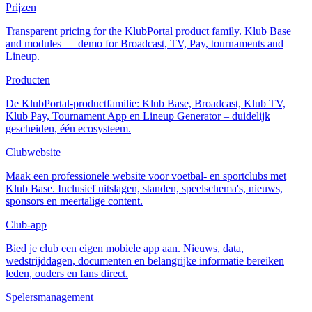
Prijzen
Transparent pricing for the KlubPortal product family. Klub Base
and modules — demo for Broadcast, TV, Pay, tournaments and
Lineup.
Producten
De KlubPortal-productfamilie: Klub Base, Broadcast, Klub TV,
Klub Pay, Tournament App en Lineup Generator – duidelijk
gescheiden, één ecosysteem.
Clubwebsite
Maak een professionele website voor voetbal- en sportclubs met
Klub Base. Inclusief uitslagen, standen, speelschema's, nieuws,
sponsors en meertalige content.
Club-app
Bied je club een eigen mobiele app aan. Nieuws, data,
wedstrijddagen, documenten en belangrijke informatie bereiken
leden, ouders en fans direct.
Spelersmanagement