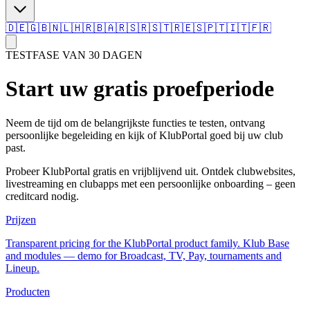
🇩🇪
🇬🇧
🇳🇱
🇭🇷
🇧🇦
🇷🇸
🇷🇸
🇹🇷
🇪🇸
🇵🇹
🇮🇹
🇫🇷
TESTFASE VAN 30 DAGEN
Start uw gratis proefperiode
Neem de tijd om de belangrijkste functies te testen, ontvang
persoonlijke begeleiding en kijk of KlubPortal goed bij uw club
past.
Probeer KlubPortal gratis en vrijblijvend uit. Ontdek clubwebsites,
livestreaming en clubapps met een persoonlijke onboarding – geen
creditcard nodig.
Prijzen
Transparent pricing for the KlubPortal product family. Klub Base
and modules — demo for Broadcast, TV, Pay, tournaments and
Lineup.
Producten