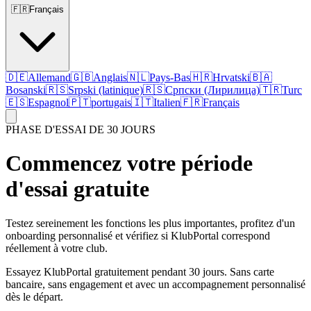
🇫🇷
Français
🇩🇪
Allemand
🇬🇧
Anglais
🇳🇱
Pays-Bas
🇭🇷
Hrvatski
🇧🇦
Bosanski
🇷🇸
Srpski (latinique)
🇷🇸
Српски (Лирилица)
🇹🇷
Turc
🇪🇸
Espagnol
🇵🇹
portugais
🇮🇹
Italien
🇫🇷
Français
PHASE D'ESSAI DE 30 JOURS
Commencez votre période
d'essai gratuite
Testez sereinement les fonctions les plus importantes, profitez d'un
onboarding personnalisé et vérifiez si KlubPortal correspond
réellement à votre club.
Essayez KlubPortal gratuitement pendant 30 jours. Sans carte
bancaire, sans engagement et avec un accompagnement personnalisé
dès le départ.