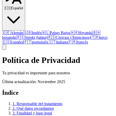
🇪🇸
Español
🇩🇪
Alemán
🇬🇧
Inglés
🇳🇱
Países Bajos
🇭🇷
Hrvatski
🇧🇦
bosanski
🇷🇸
Srpski (latina)
🇷🇸
Српски (Лирилица)
🇹🇷
turco
🇪🇸
Español
🇵🇹
portugués
🇮🇹
italiano
🇫🇷
francés
Política de Privacidad
Tu privacidad es importante para nosotros
Última actualización: Noviembre 2025
Índice
1. Responsable del tratamiento
2. Qué datos recopilamos
3. Finalidad y base legal