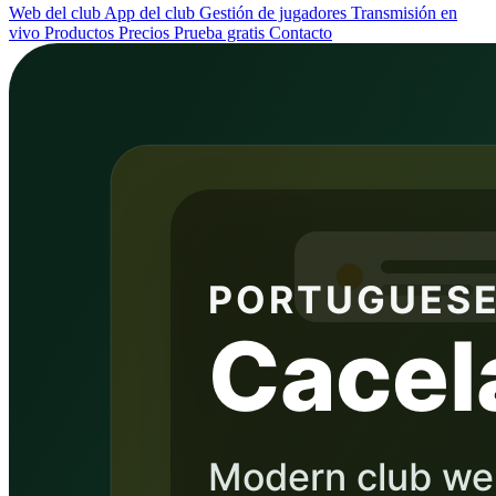
Web del club
App del club
Gestión de jugadores
Transmisión en
vivo
Productos
Precios
Prueba gratis
Contacto