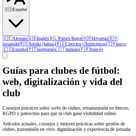
🇪🇸
Español
🇩🇪
Alemán
🇬🇧
Inglés
🇳🇱
Países Bajos
🇭🇷
Hrvatski
🇧🇦
bosanski
🇷🇸
Srpski (latina)
🇷🇸
Српски (Лирилица)
🇹🇷
turco
🇪🇸
Español
🇵🇹
portugués
🇮🇹
italiano
🇫🇷
francés
Guías para clubes de fútbol:
web, digitalización y vida del
club
Consejos prácticos sobre webs de clubes, retransmisión en directo,
RGPD y patrocinio para que tu club gane visibilidad online.
Artículos actuales, consejos y mejores prácticas sobre gestión de
clubes, transmisión en vivo, digitalización y experiencia de jornada.