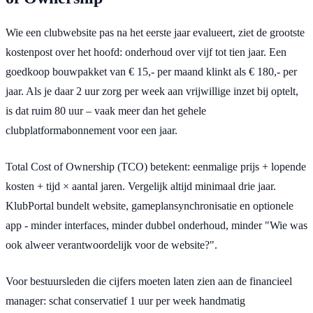
Wie een clubwebsite pas na het eerste jaar evalueert, ziet de grootste
kostenpost over het hoofd: onderhoud over vijf tot tien jaar. Een
goedkoop bouwpakket van € 15,- per maand klinkt als € 180,- per
jaar. Als je daar 2 uur zorg per week aan vrijwillige inzet bij optelt,
is dat ruim 80 uur – vaak meer dan het gehele
clubplatformabonnement voor een jaar.
Total Cost of Ownership (TCO) betekent: eenmalige prijs + lopende
kosten + tijd × aantal jaren. Vergelijk altijd minimaal drie jaar.
KlubPortal bundelt website, gameplansynchronisatie en optionele
app - minder interfaces, minder dubbel onderhoud, minder "Wie was
ook alweer verantwoordelijk voor de website?".
Voor bestuursleden die cijfers moeten laten zien aan de financieel
manager: schat conservatief 1 uur per week handmatig