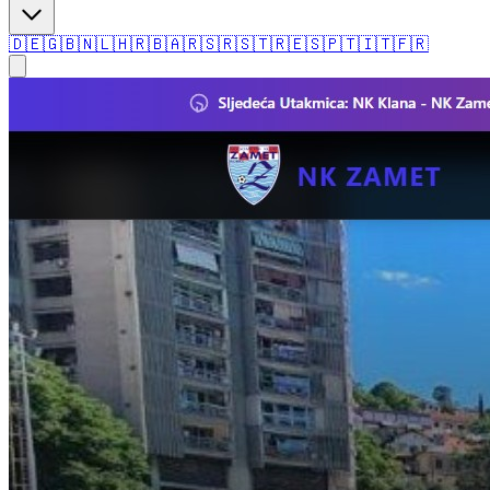
🇩🇪
🇬🇧
🇳🇱
🇭🇷
🇧🇦
🇷🇸
🇷🇸
🇹🇷
🇪🇸
🇵🇹
🇮🇹
🇫🇷