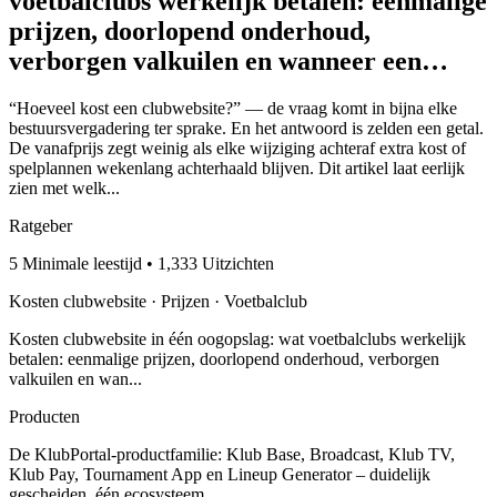
voetbalclubs werkelijk betalen: eenmalige
prijzen, doorlopend onderhoud,
verborgen valkuilen en wanneer een…
“Hoeveel kost een clubwebsite?” — de vraag komt in bijna elke
bestuursvergadering ter sprake. En het antwoord is zelden een getal.
De vanafprijs zegt weinig als elke wijziging achteraf extra kost of
spelplannen wekenlang achterhaald blijven. Dit artikel laat eerlijk
zien met welk...
Ratgeber
5 Minimale leestijd • 1,333 Uitzichten
Kosten clubwebsite · Prijzen · Voetbalclub
Kosten clubwebsite in één oogopslag: wat voetbalclubs werkelijk
betalen: eenmalige prijzen, doorlopend onderhoud, verborgen
valkuilen en wan...
Producten
De KlubPortal-productfamilie: Klub Base, Broadcast, Klub TV,
Klub Pay, Tournament App en Lineup Generator – duidelijk
gescheiden, één ecosysteem.