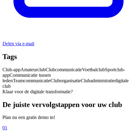
Delen via e-mail
Tags
Club-app
Amateurclub
Clubcommunicatie
Voetbalclub
Sportclub-
app
Communicatie tussen
leden
Teamcommunicatie
Cluborganisatie
Clubadministratie
digitale
club
Klaar voor de digitale transformatie?
De juiste vervolgstappen voor uw club
Plan nu een gratis demo in!
01