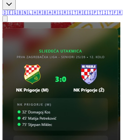
🇩🇪
🇬🇧
🇳🇱
🇭🇷
🇧🇦
🇷🇸
🇷🇸
🇹🇷
🇪🇸
🇵🇹
🇮🇹
🇫🇷