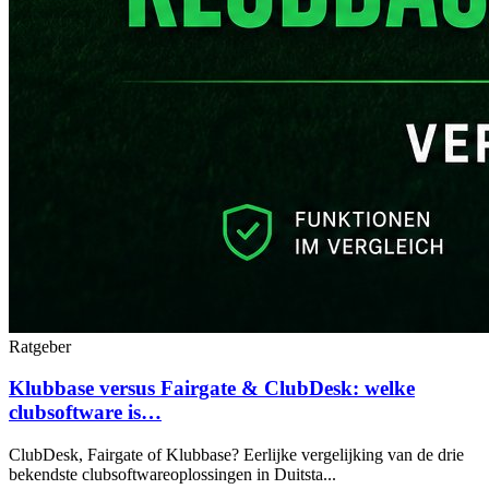
Ratgeber
Klubbase versus Fairgate & ClubDesk: welke
clubsoftware is…
ClubDesk, Fairgate of Klubbase? Eerlijke vergelijking van de drie
bekendste clubsoftwareoplossingen in Duitsta...