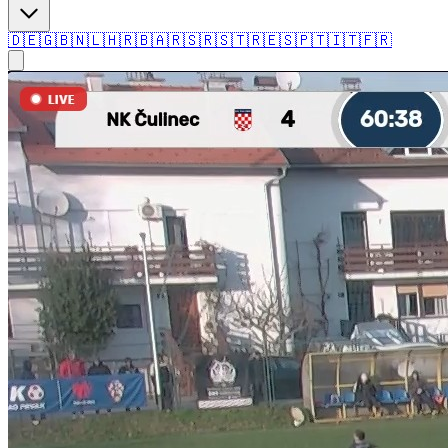
🇩🇪
🇬🇧
🇳🇱
🇭🇷
🇧🇦
🇷🇸
🇷🇸
🇹🇷
🇪🇸
🇵🇹
🇮🇹
🇫🇷