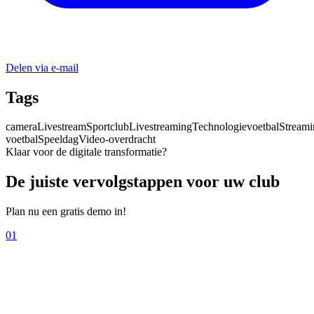
Delen via e-mail
Tags
camera
Livestream
Sportclub
Livestreaming
Technologie
voetbal
Streami
voetbal
Speeldag
Video-overdracht
Klaar voor de digitale transformatie?
De juiste vervolgstappen voor uw club
Plan nu een gratis demo in!
01