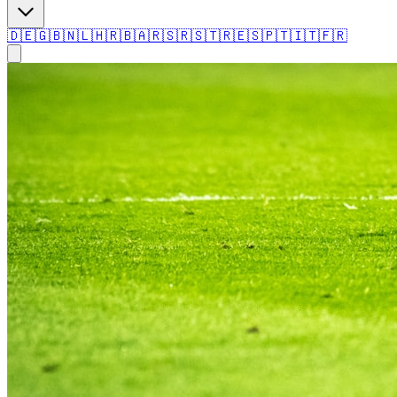
🇩🇪
🇬🇧
🇳🇱
🇭🇷
🇧🇦
🇷🇸
🇷🇸
🇹🇷
🇪🇸
🇵🇹
🇮🇹
🇫🇷