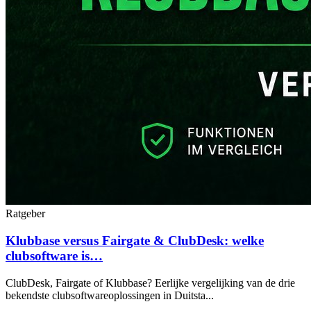
Ratgeber
Klubbase versus Fairgate & ClubDesk: welke
clubsoftware is…
ClubDesk, Fairgate of Klubbase? Eerlijke vergelijking van de drie
bekendste clubsoftwareoplossingen in Duitsta...