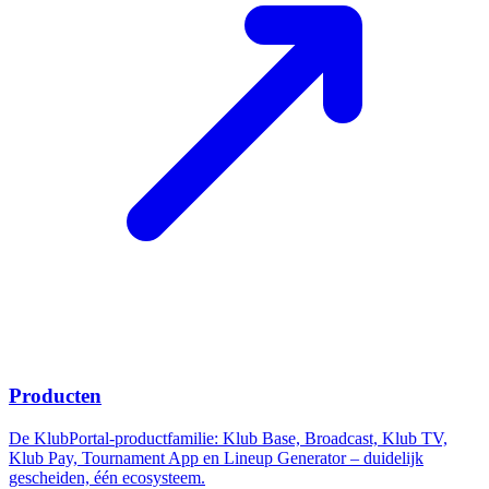
Producten
De KlubPortal-productfamilie: Klub Base, Broadcast, Klub TV,
Klub Pay, Tournament App en Lineup Generator – duidelijk
gescheiden, één ecosysteem.