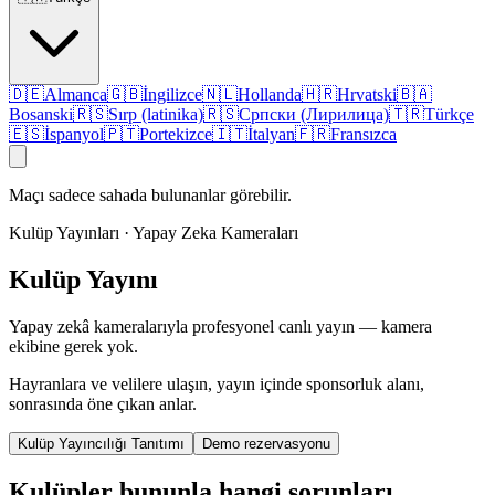
🇩🇪
Almanca
🇬🇧
İngilizce
🇳🇱
Hollanda
🇭🇷
Hrvatski
🇧🇦
Bosanski
🇷🇸
Sırp (latinika)
🇷🇸
Српски (Лирилица)
🇹🇷
Türkçe
🇪🇸
İspanyol
🇵🇹
Portekizce
🇮🇹
İtalyan
🇫🇷
Fransızca
Maçı sadece sahada bulunanlar görebilir.
Kulüp Yayınları · Yapay Zeka Kameraları
Kulüp Yayını
Yapay zekâ kameralarıyla profesyonel canlı yayın — kamera
ekibine gerek yok.
Hayranlara ve velilere ulaşın, yayın içinde sponsorluk alanı,
sonrasında öne çıkan anlar.
Kulüp Yayıncılığı Tanıtımı
Demo rezervasyonu
Kulüpler bununla hangi sorunları