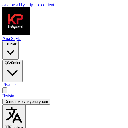
catalog.a11y.skip_to_content
Ana Sayfa
Ürünler
Çözümler
Fiyatlar
İletişim
Demo rezervasyonu yapın
🇹🇷
Türkçe