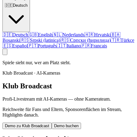
🇩🇪
Deutsch
🇩🇪
Deutsch
🇬🇧
English
🇳🇱
Nederlands
🇭🇷
Hrvatski
🇧🇦
Bosanski
🇷🇸
Srpski (latinica)
🇷🇸
Српски (ћирилица)
🇹🇷
Türkçe
🇪🇸
Español
🇵🇹
Português
🇮🇹
Italiano
🇫🇷
Français
Spiele sieht nur, wer am Platz steht.
Klub Broadcast · AI-Kameras
Klub Broadcast
Profi-Livestream mit AI-Kameras — ohne Kamerateam.
Reichweite für Fans und Eltern, Sponsorenflächen im Stream,
Highlights danach.
Demo zu Klub Broadcast
Demo buchen