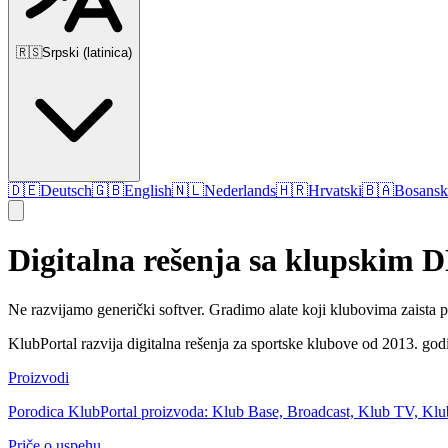
🇷🇸
Srpski (latinica)
🇩🇪
Deutsch
🇬🇧
English
🇳🇱
Nederlands
🇭🇷
Hrvatski
🇧🇦
Bosansk
Digitalna rešenja sa klupskim
Ne razvijamo generički softver. Gradimo alate koji klubovima zaista 
KlubPortal razvija digitalna rešenja za sportske klubove od 2013. godi
Proizvodi
Porodica KlubPortal proizvoda: Klub Base, Broadcast, Klub TV, Klub 
Priče o uspehu