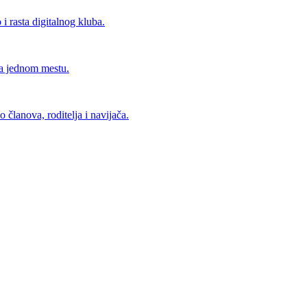
i rasta digitalnog kluba.
 na jednom mestu.
 članova, roditelja i navijača.