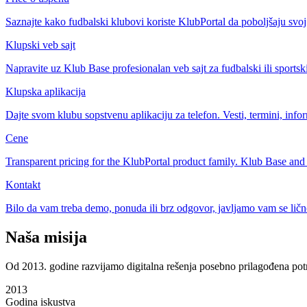
Saznajte kako fudbalski klubovi koriste KlubPortal da poboljšaju svoj 
Klupski veb sajt
Napravite uz Klub Base profesionalan veb sajt za fudbalski ili sportski 
Klupska aplikacija
Dajte svom klubu sopstvenu aplikaciju za telefon. Vesti, termini, info
Cene
Transparent pricing for the KlubPortal product family. Klub Base a
Kontakt
Bilo da vam treba demo, ponuda ili brz odgovor, javljamo vam se ličn
Naša misija
Od 2013. godine razvijamo digitalna rešenja posebno prilagođena pot
2013
Godina iskustva