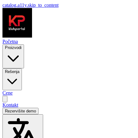
catalog.a11y.skip_to_content
Početna
Proizvodi
Rešenja
Cene
Kontakt
Rezervišite demo