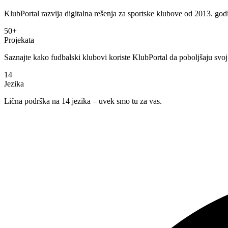
KlubPortal razvija digitalna rešenja za sportske klubove od 2013. godi
50+
Projekata
Saznajte kako fudbalski klubovi koriste KlubPortal da poboljšaju svoj 
14
Jezika
Lična podrška na 14 jezika – uvek smo tu za vas.