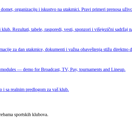
domet, organizaciju i iskustvo na utakmici. Pravi primeri prenosa uživo 
klub. Rezultati, tabele, rasporedi, vesti, sponzori i višejezični sadržaj
rmacije za dan utakmice, dokumenti i važna obaveštenja stižu direktno do
nd modules — demo for Broadcast, TV, Pay, tournaments and Lineup.
o i sa realnim predlogom za vaš klub.
rebama sportskih klubova.