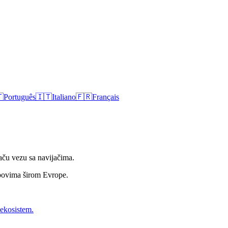

Português
🇮🇹
Italiano
🇫🇷
Français
aču vezu sa navijačima.
lubovima širom Evrope.
 ekosistem.