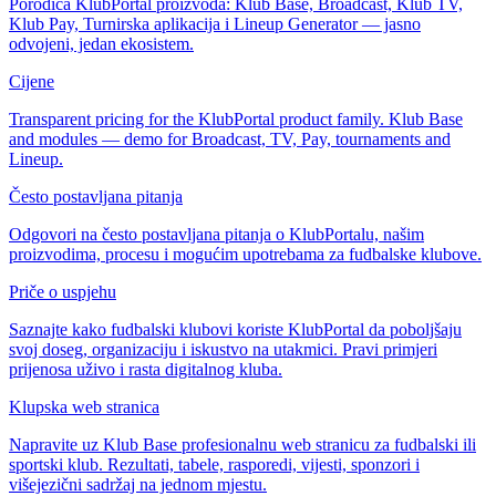
Porodica KlubPortal proizvoda: Klub Base, Broadcast, Klub TV,
Klub Pay, Turnirska aplikacija i Lineup Generator — jasno
odvojeni, jedan ekosistem.
Cijene
Transparent pricing for the KlubPortal product family. Klub Base
and modules — demo for Broadcast, TV, Pay, tournaments and
Lineup.
Često postavljana pitanja
Odgovori na često postavljana pitanja o KlubPortalu, našim
proizvodima, procesu i mogućim upotrebama za fudbalske klubove.
Priče o uspjehu
Saznajte kako fudbalski klubovi koriste KlubPortal da poboljšaju
svoj doseg, organizaciju i iskustvo na utakmici. Pravi primjeri
prijenosa uživo i rasta digitalnog kluba.
Klupska web stranica
Napravite uz Klub Base profesionalnu web stranicu za fudbalski ili
sportski klub. Rezultati, tabele, rasporedi, vijesti, sponzori i
višejezični sadržaj na jednom mjestu.