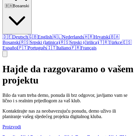
🇧🇦
Bosanski
🇩🇪
Deutsch
🇬🇧
English
🇳🇱
Nederlands
🇭🇷
Hrvatski
🇧🇦
Bosanski
🇷🇸
Srpski (latinica)
🇷🇸
Srpski (ćirilica)
🇹🇷
Türkçe
🇪🇸
Español
🇵🇹
Português
🇮🇹
Italiano
🇫🇷
Français
Hajde da razgovaramo o vašem
projektu
Bilo da vam treba demo, ponuda ili brz odgovor, javljamo vam se
lično i s realnim prijedlogom za vaš klub.
Kontaktirajte nas za neobavezujuću ponudu, demo uživo ili
planiranje vašeg sljedećeg projekta digitalnog kluba.
Proizvodi