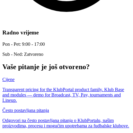
Radno vrijeme
Pon - Pet: 9:00 - 17:00
Sub - Ned: Zatvoreno
Vaše pitanje je još otvoreno?
Cijene
Transparent pricing for the KlubPortal product family. Klub Base
and modules — demo for Broadcast, TV, Pay, tournaments and
Lineup.
Često postavljana pitanja
Odgovori na često postavljana pitanja o KlubPortalu, našim
proizvodima, procesu i mogućim upotrebama za fudbalske klubove.