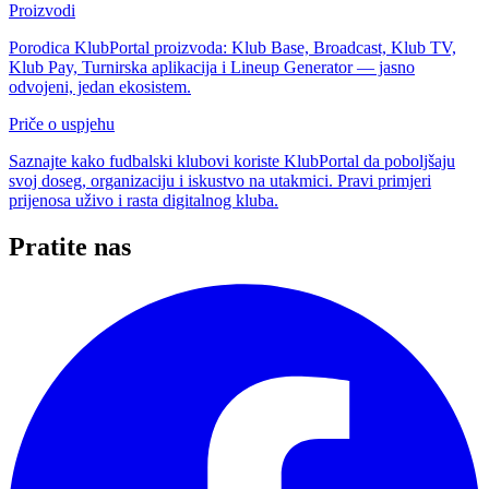
Proizvodi
Porodica KlubPortal proizvoda: Klub Base, Broadcast, Klub TV,
Klub Pay, Turnirska aplikacija i Lineup Generator — jasno
odvojeni, jedan ekosistem.
Priče o uspjehu
Saznajte kako fudbalski klubovi koriste KlubPortal da poboljšaju
svoj doseg, organizaciju i iskustvo na utakmici. Pravi primjeri
prijenosa uživo i rasta digitalnog kluba.
Pratite nas