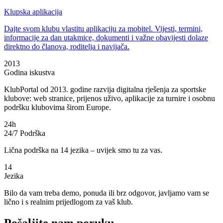
Klupska aplikacija
Dajte svom klubu vlastitu aplikaciju za mobitel. Vijesti, termini,
informacije za dan utakmice, dokumenti i važne obavijesti dolaze
direktno do članova, roditelja i navijača.
2013
Godina iskustva
KlubPortal od 2013. godine razvija digitalna rješenja za sportske
klubove: web stranice, prijenos uživo, aplikacije za turnire i osobnu
podršku klubovima širom Europe.
24h
24/7 Podrška
Lična podrška na 14 jezika – uvijek smo tu za vas.
14
Jezika
Bilo da vam treba demo, ponuda ili brz odgovor, javljamo vam se
lično i s realnim prijedlogom za vaš klub.
Pošaljite nam poruku