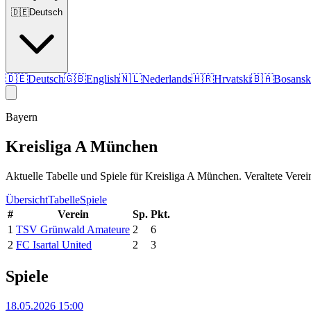
🇩🇪
Deutsch
🇩🇪
Deutsch
🇬🇧
English
🇳🇱
Nederlands
🇭🇷
Hrvatski
🇧🇦
Bosansk
Bayern
Kreisliga A München
Aktuelle Tabelle und Spiele für Kreisliga A München. Veraltete Verein
Übersicht
Tabelle
Spiele
#
Verein
Sp.
Pkt.
1
TSV Grünwald Amateure
2
6
2
FC Isartal United
2
3
Spiele
18.05.2026 15:00