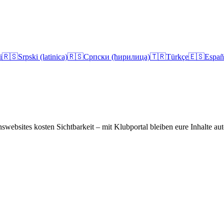
i
🇷🇸
Srpski (latinica)
🇷🇸
Српски (ћирилица)
🇹🇷
Türkçe
🇪🇸
Españ
swebsites kosten Sichtbarkeit – mit Klubportal bleiben eure Inhalte aut