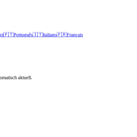
ol
🇵🇹
Português
🇮🇹
Italiano
🇫🇷
Français
omatisch aktuell.