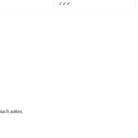
✓✓✓
 nach außen.