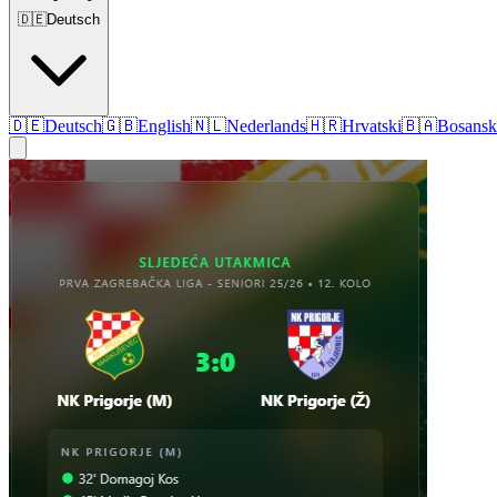
🇩🇪
Deutsch
🇩🇪
Deutsch
🇬🇧
English
🇳🇱
Nederlands
🇭🇷
Hrvatski
🇧🇦
Bosansk