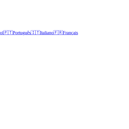
ol
🇵🇹
Português
🇮🇹
Italiano
🇫🇷
Français