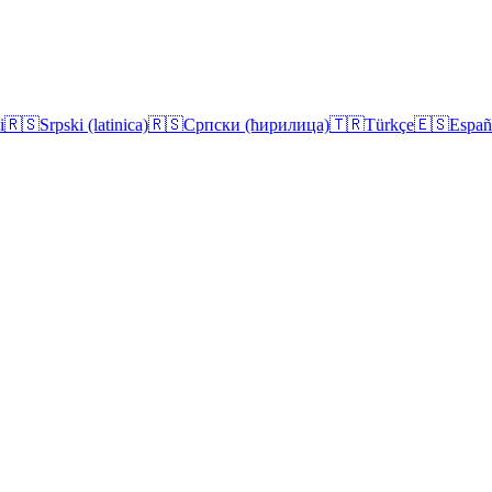
i
🇷🇸
Srpski (latinica)
🇷🇸
Српски (ћирилица)
🇹🇷
Türkçe
🇪🇸
Españ