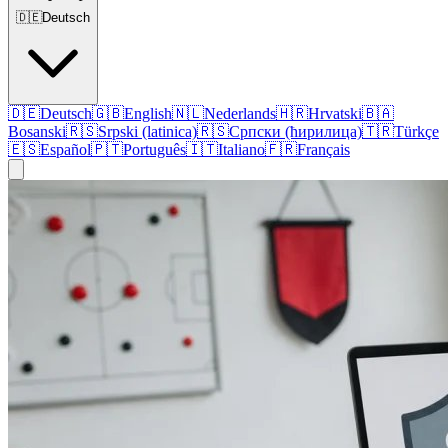
🇩🇪
Deutsch
🇩🇪
Deutsch
🇬🇧
English
🇳🇱
Nederlands
🇭🇷
Hrvatski
🇧🇦
Bosanski
🇷🇸
Srpski (latinica)
🇷🇸
Српски (ћирилица)
🇹🇷
Türkçe
🇪🇸
Español
🇵🇹
Português
🇮🇹
Italiano
🇫🇷
Français