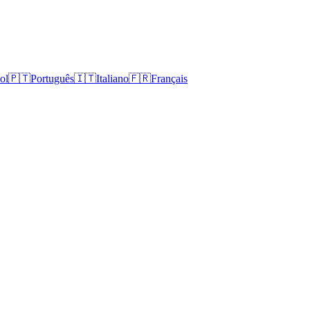
ol
🇵🇹
Português
🇮🇹
Italiano
🇫🇷
Français