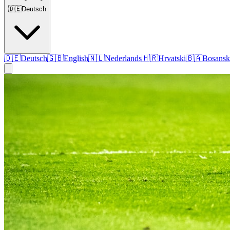
🇩🇪
Deutsch
🇩🇪
Deutsch
🇬🇧
English
🇳🇱
Nederlands
🇭🇷
Hrvatski
🇧🇦
Bosansk