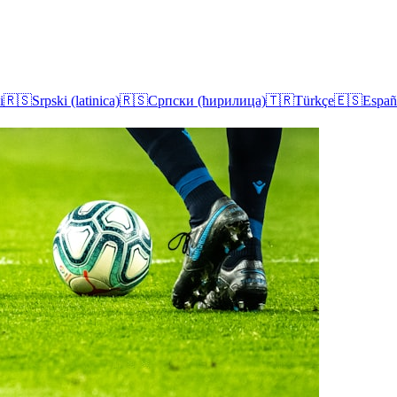
i
🇷🇸
Srpski (latinica)
🇷🇸
Српски (ћирилица)
🇹🇷
Türkçe
🇪🇸
Españ