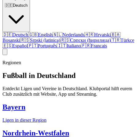
🇩🇪
Deutsch
🇩🇪
Deutsch
🇬🇧
English
🇳🇱
Nederlands
🇭🇷
Hrvatski
🇧🇦
Bosanski
🇷🇸
Srpski (latinica)
🇷🇸
Српски (ћирилица)
🇹🇷
Türkçe
🇪🇸
Español
🇵🇹
Português
🇮🇹
Italiano
🇫🇷
Français
Regionen
Fußball in Deutschland
Entdeckt Ligen und Vereine in Deutschland. Klubportal hilft eurem
Club zusätzlich mit Website, App und Streaming.
Bayern
Ligen in dieser Region
Nordrhein-Westfalen