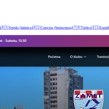
i
🇷🇸
Srpski (latinica)
🇷🇸
Српски (ћирилица)
🇹🇷
Türkçe
🇪🇸
Españ