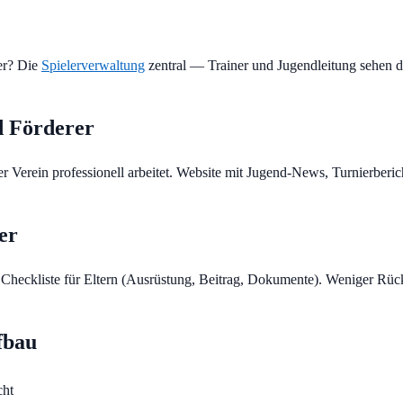
ier? Die
Spielerverwaltung
zentral — Trainer und Jugendleitung sehen d
d Förderer
 Verein professionell arbeitet. Website mit Jugend-News, Turnierberi
er
heckliste für Eltern (Ausrüstung, Beitrag, Dokumente). Weniger Rückf
fbau
cht