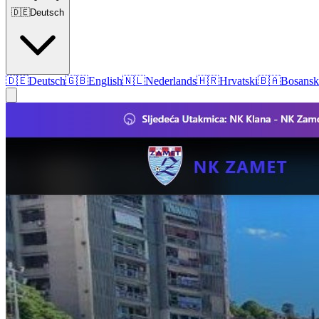
🇩🇪
Deutsch
🇩🇪
Deutsch
🇬🇧
English
🇳🇱
Nederlands
🇭🇷
Hrvatski
🇧🇦
Bosansk