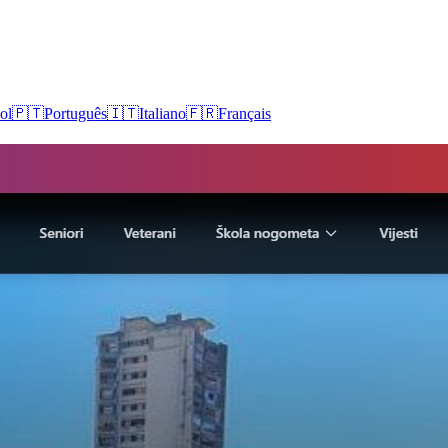
ol
🇵🇹
Português
🇮🇹
Italiano
🇫🇷
Français